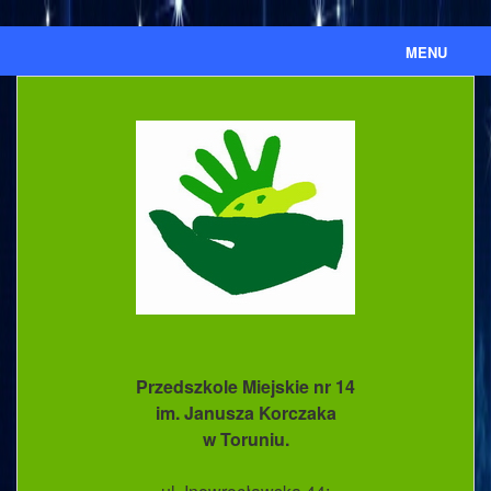
MENU
Aktualności
Ważne informacje
Ważne dokumenty
Nasze przedszkole
Kronika
Ewidencja umów cywilnoprawnych
Przedszkole Miejskie nr 14
BIP
im. Janusza Korczaka
w Toruniu.